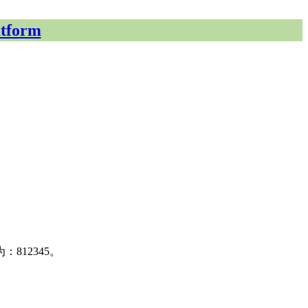
tform
812345。